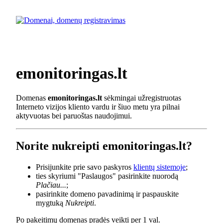
emonitoringas.lt
Domenas
emonitoringas.lt
sėkmingai užregistruotas
Interneto vizijos kliento vardu ir šiuo metu yra pilnai
aktyvuotas bei paruoštas naudojimui.
Norite nukreipti emonitoringas.lt?
Prisijunkite prie savo paskyros
klientų sistemoje
;
ties skyriumi "Paslaugos" pasirinkite nuorodą
Plačiau...
;
pasirinkite domeno pavadinimą ir paspauskite
mygtuką
Nukreipti
.
Po pakeitimų domenas pradės veikti per 1 val.