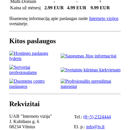
Multi-Domain
-
-
+
Kaina už mėnesį
2.99 EUR
4.99 EUR
9.99 EUR
Išsamesnę informaciją apie paslaugas rasite
Interneto vizijos
svetainėje.
Kitos paslaugos
Rekvizitai
UAB "Interneto vizija"
Tel.:
(8~5) 2324444
J. Kubiliaus g. 6
08234 Vilnius
El. p.:
info@iv.lt