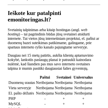
Ieškote kur patalpinti
emonitoringas.lt?
Svetainių talpinimas arba kitaip hostingas (angl.
web
hosting
) – tai pagrindinis būdas jūsų svetainei atsidurti
internete. Tai vietos jūsų internetiniam projektui, el. paštui ar
duomenų bazei suteikimas patikimame, galingame, prie
spartaus interneto ryšio kanalo pajungtame serveryje.
Daugiau nei 15 metų patirtis, aukšta klientų aptarnavimo
kokybė, lankstūs paslaugų planai ir patraukli kainodara
nulėmė, kad šiandien pas mus savo interneto svetaines
talpina ir mumis pasitiki daugiausiai šalies gyventojų.
Paštui
Svetainei
Universalus
Duomenų srautas
Neribojama
Neribojama
Neribojama
Vieta serveryje
Neribojama
Neribojama
Neribojama
El. pašto dėžutės
Neribojama
Neribojama
Neribojama
PHP
-
+
+
MySQL
-
+
+